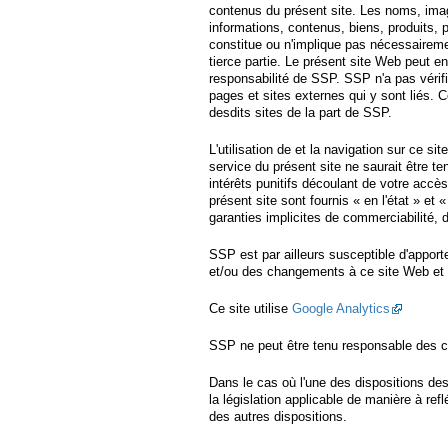
contenus du présent site. Les noms, ima
informations, contenus, biens, produits
constitue ou n'implique pas nécessairem
tierce partie. Le présent site Web peut e
responsabilité de SSP. SSP n'a pas vérifi
pages et sites externes qui y sont liés. 
desdits sites de la part de SSP.
L'utilisation de et la navigation sur ce s
service du présent site ne saurait être 
intérêts punitifs découlant de votre accè
présent site sont fournis « en l'état » et 
garanties implicites de commerciabilité, d'
SSP est par ailleurs susceptible d'apport
et/ou des changements à ce site Web et 
Ce site utilise
Google Analytics
SSP ne peut être tenu responsable des co
Dans le cas où l'une des dispositions des
la législation applicable de manière à refl
des autres dispositions.