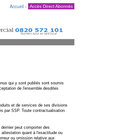
Accueil
-
Accès Direct Abonnés
us qui y sont publiés sont soumis
cceptation de l'ensemble desdites
oduits et de services de ses divisions
és par SSP. Toute contractualisation
e dernier peut comporter des
ttestation quant à l'exactitude ou
erreur ou omission relative aux