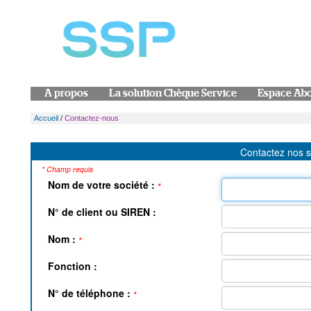
A propos
La solution Chèque Service
Espace Ab
Accueil
/
Contactez-nous
Contactez nos s
* Champ requis
Nom de votre société :
*
N° de client ou SIREN :
Nom :
*
Fonction :
N° de téléphone :
*